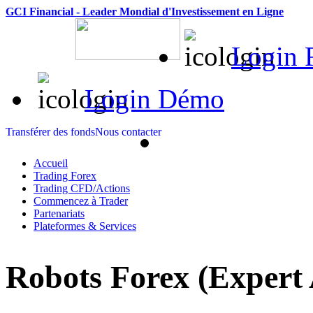
GCI Financial - Leader Mondial d'Investissement en Ligne
Login 
Login Démo
Transférer des fonds
Nous contacter
Accueil
Trading Forex
Trading CFD/Actions
Commencez à Trader
Partenariats
Plateformes & Services
Robots Forex (Expert 