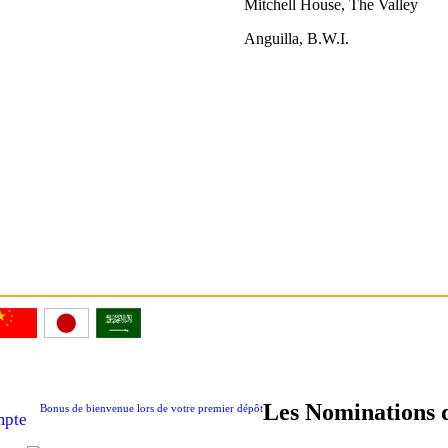
Mitchell House, The Valley
Anguilla, B.W.I.
Les Nominations 
Bonus de bienvenue lors de votre premier dépôt
mpte