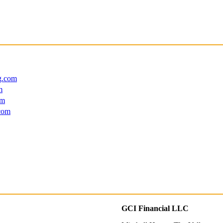
g.com
m
om
com
GCI Financial LLC