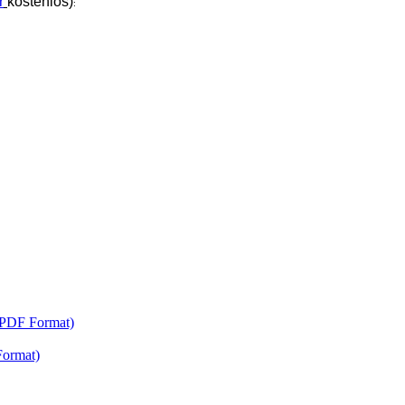
r
kostenlos)
:
 PDF Format)
Format)