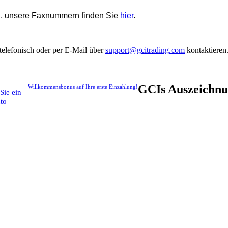
n, unsere Faxnummern finden Sie
hier
.
telefonisch oder per E-Mail über
support@gcitrading.com
kontaktieren
GCIs Auszeichn
Willkommensbonus auf Ihre erste Einzahlung!
Sie ein
to